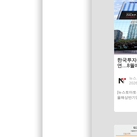
한국투자
연…8월
뉴스
2026
[뉴스토마
올해상반기영