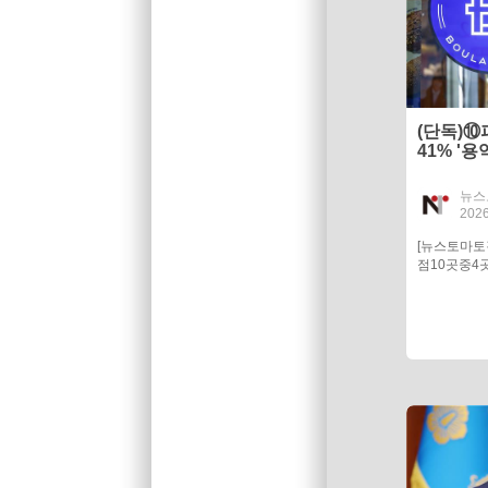
(단독)
41% '
용불안 속
뉴스
2026
[뉴스토마
점10곳중4곳