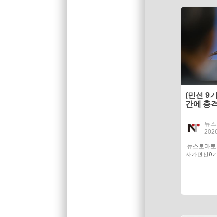
(민선 9기
간에 충격
'비상재정
뉴스
2026
[뉴스토마
사가민선9기