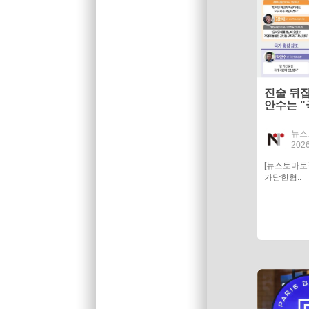
진술 뒤집
안수는 
서 드러난
뉴스
2026
[뉴스토마토
가담한혐..