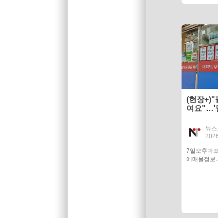
(현장+)
여요"…'
키맞추기
뉴스
2026
7일오후마
에매물정보.