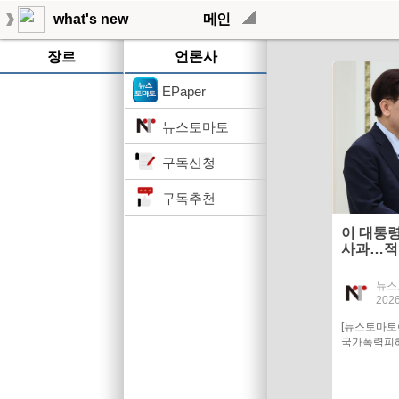
what's new
메인
장르
언론사
EPaper
뉴스토마토
구독신청
구독추천
이 대통
사과…적
혀야"
뉴스
2026
[뉴스토마
국가폭력피해