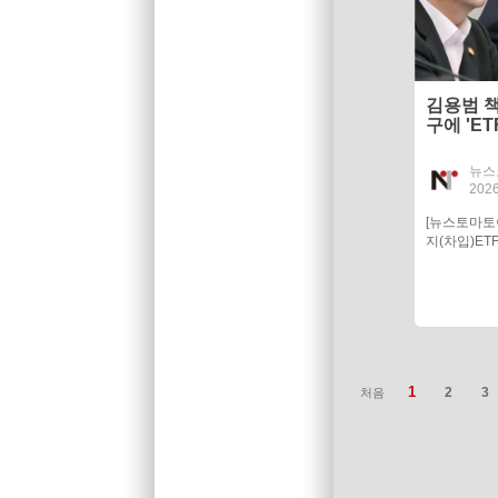
김용범 
구에 'E
뉴스
2026
[뉴스토마
지(차입)ETF
1
2
3
처음