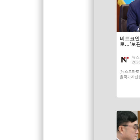
비트코인
로…'보관
숙제
뉴스
2026
[뉴스토마
을국가자산관