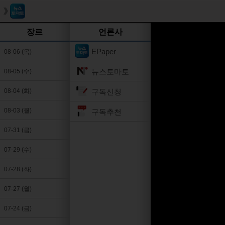
장르
언론사
EPaper
08-06 (목)
뉴스토마토
08-05 (수)
구독신청
08-04 (화)
08-03 (월)
구독추천
07-31 (금)
07-29 (수)
07-28 (화)
07-27 (월)
07-24 (금)