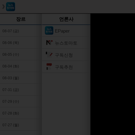
장르
언론사
EPaper
08-07 (금)
뉴스토마토
08-06 (목)
구독신청
08-05 (수)
08-04 (화)
구독추천
08-03 (월)
07-31 (금)
07-29 (수)
07-28 (화)
07-27 (월)