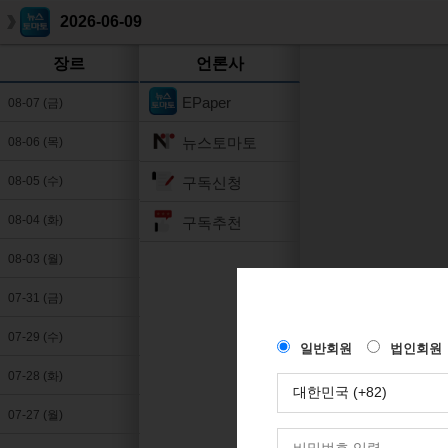
2026-06-09
장르
언론사
EPaper
08-07 (금)
뉴스토마토
08-06 (목)
구독신청
08-05 (수)
08-04 (화)
구독추천
08-03 (월)
07-31 (금)
07-29 (수)
07-28 (화)
07-27 (월)