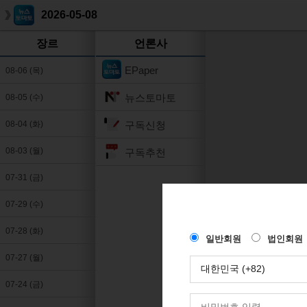
2026-05-08
장르
언론사
EPaper
08-06 (목)
뉴스토마토
08-05 (수)
구독신청
08-04 (화)
08-03 (월)
구독추천
07-31 (금)
07-29 (수)
07-28 (화)
07-27 (월)
07-24 (금)