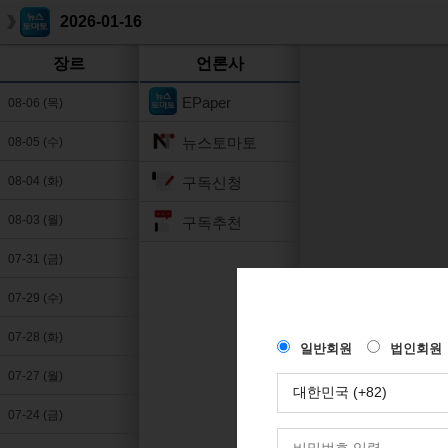
2026-01-16
장르
언론사
EPaper
08-06 (목)
뉴스토마토
08-05 (수)
구독신청
08-04 (화)
08-03 (월)
구독추천
07-31 (금)
07-29 (수)
07-28 (화)
07-27 (월)
07-24 (금)