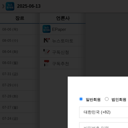
2025-06-13
장르
언론사
EPaper
08-06 (목)
뉴스토마토
08-05 (수)
구독신청
08-04 (화)
08-03 (월)
구독추천
07-31 (금)
07-29 (수)
07-28 (화)
07-27 (월)
07-24 (금)