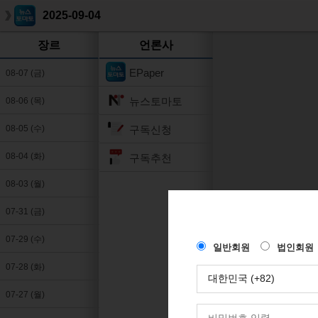
2025-09-04
장르
언론사
EPaper
08-07 (금)
뉴스토마토
08-06 (목)
구독신청
08-05 (수)
08-04 (화)
구독추천
08-03 (월)
07-31 (금)
07-29 (수)
07-28 (화)
07-27 (월)