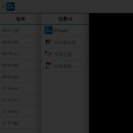
장르
언론사
EPaper
08-07 (금)
뉴스토마토
08-06 (목)
구독신청
08-05 (수)
08-04 (화)
구독추천
08-03 (월)
07-31 (금)
07-29 (수)
07-28 (화)
07-27 (월)