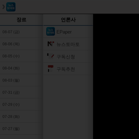
장르
언론사
EPaper
08-07 (금)
뉴스토마토
08-06 (목)
구독신청
08-05 (수)
08-04 (화)
구독추천
08-03 (월)
07-31 (금)
07-29 (수)
07-28 (화)
07-27 (월)