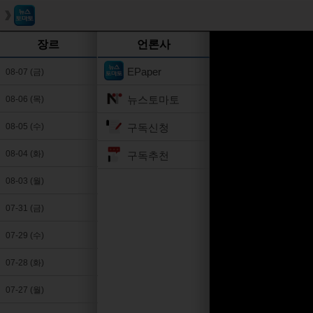
장르
언론사
EPaper
08-07 (금)
뉴스토마토
08-06 (목)
구독신청
08-05 (수)
08-04 (화)
구독추천
08-03 (월)
07-31 (금)
07-29 (수)
07-28 (화)
07-27 (월)