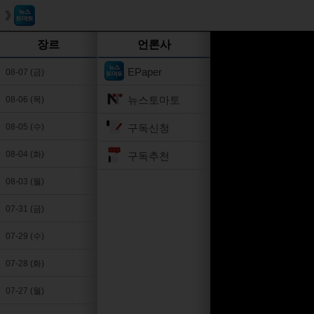
장르
언론사
EPaper
08-07 (금)
뉴스토마토
08-06 (목)
구독신청
08-05 (수)
08-04 (화)
구독추천
08-03 (월)
07-31 (금)
07-29 (수)
07-28 (화)
07-27 (월)