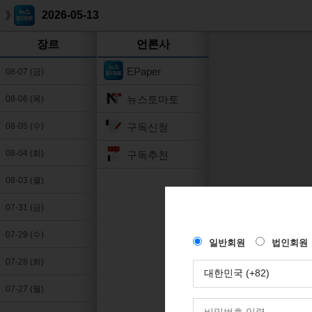
2026-05-13
장르
언론사
EPaper
08-07 (금)
뉴스토마토
08-06 (목)
구독신청
08-05 (수)
08-04 (화)
구독추천
08-03 (월)
07-31 (금)
07-29 (수)
07-28 (화)
07-27 (월)