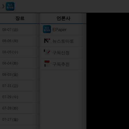
장르
언론사
EPaper
08-07 (금)
뉴스토마토
08-06 (목)
구독신청
08-05 (수)
08-04 (화)
구독추천
08-03 (월)
07-31 (금)
07-29 (수)
07-28 (화)
07-27 (월)