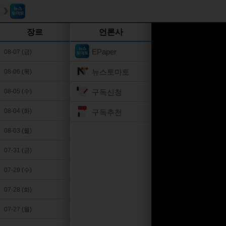
장르
언론사
EPaper
08-07 (금)
뉴스토마토
08-06 (목)
구독신청
08-05 (수)
08-04 (화)
구독추천
08-03 (월)
07-31 (금)
07-29 (수)
07-28 (화)
07-27 (월)