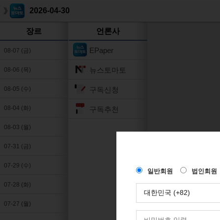
2026-04-30
장르
언론사
EPaper
08-07 (금)
뉴스토마토
08-06 (목)
구독신청
08-05 (수)
08-04 (화)
구독추천
08-03 (월)
07-31 (금)
07-29 (수)
07-28 (화)
07-27 (월)