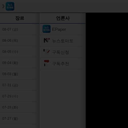
장르
언론사
EPaper
08-07 (금)
뉴스토마토
08-06 (목)
구독신청
08-05 (수)
08-04 (화)
구독추천
08-03 (월)
07-31 (금)
07-29 (수)
07-28 (화)
07-27 (월)