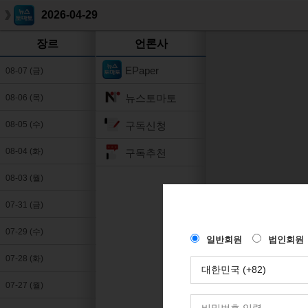
2026-04-29
장르
언론사
EPaper
08-07 (금)
뉴스토마토
08-06 (목)
구독신청
08-05 (수)
08-04 (화)
구독추천
08-03 (월)
07-31 (금)
07-29 (수)
07-28 (화)
07-27 (월)