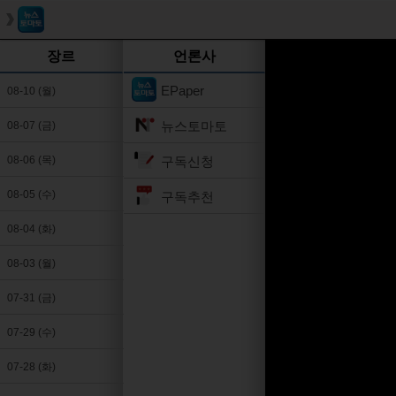
장르
언론사
EPaper
08-10 (월)
뉴스토마토
08-07 (금)
구독신청
08-06 (목)
08-05 (수)
구독추천
08-04 (화)
08-03 (월)
07-31 (금)
07-29 (수)
07-28 (화)