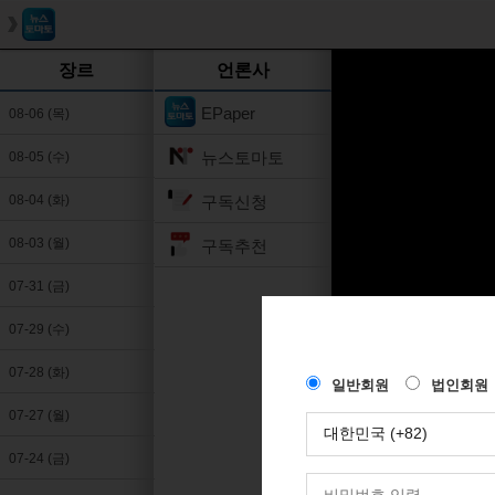
장르
언론사
EPaper
08-06 (목)
뉴스토마토
08-05 (수)
구독신청
08-04 (화)
08-03 (월)
구독추천
07-31 (금)
07-29 (수)
07-28 (화)
07-27 (월)
07-24 (금)