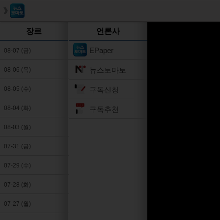
장르
언론사
EPaper
08-07 (금)
뉴스토마토
08-06 (목)
구독신청
08-05 (수)
08-04 (화)
구독추천
08-03 (월)
07-31 (금)
07-29 (수)
07-28 (화)
07-27 (월)