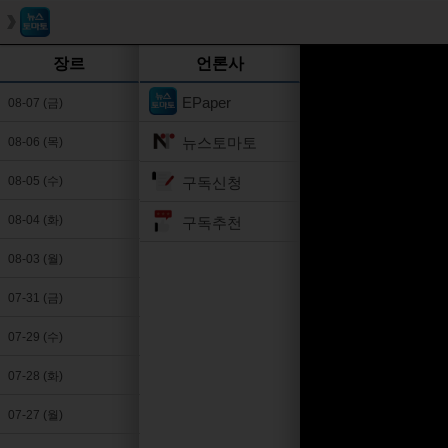
장르
언론사
EPaper
08-07 (금)
뉴스토마토
08-06 (목)
구독신청
08-05 (수)
08-04 (화)
구독추천
08-03 (월)
07-31 (금)
07-29 (수)
07-28 (화)
07-27 (월)