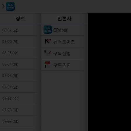
장르
언론사
EPaper
08-07 (금)
뉴스토마토
08-06 (목)
구독신청
08-05 (수)
08-04 (화)
구독추천
08-03 (월)
07-31 (금)
07-29 (수)
07-28 (화)
07-27 (월)