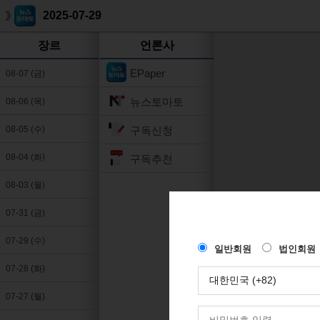
2025-07-29
장르
언론사
EPaper
08-07 (금)
뉴스토마토
08-06 (목)
구독신청
08-05 (수)
08-04 (화)
구독추천
08-03 (월)
07-31 (금)
07-29 (수)
07-28 (화)
07-27 (월)