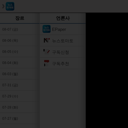
장르
언론사
EPaper
08-07 (금)
뉴스토마토
08-06 (목)
구독신청
08-05 (수)
08-04 (화)
구독추천
08-03 (월)
07-31 (금)
07-29 (수)
07-28 (화)
07-27 (월)