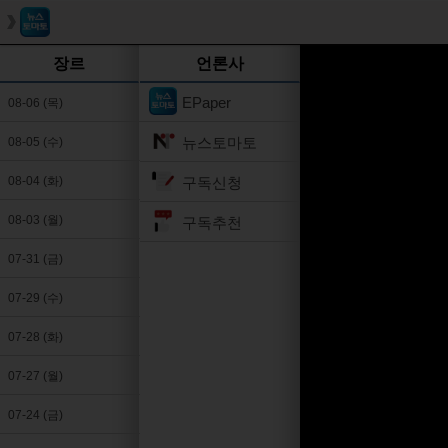
장르
언론사
EPaper
08-06 (목)
뉴스토마토
08-05 (수)
구독신청
08-04 (화)
08-03 (월)
구독추천
07-31 (금)
07-29 (수)
07-28 (화)
07-27 (월)
07-24 (금)