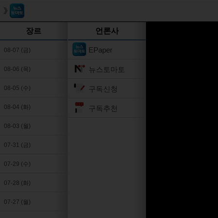
장르
언론사
EPaper
08-07 (금)
뉴스토마토
08-06 (목)
구독신청
08-05 (수)
08-04 (화)
구독추천
08-03 (월)
07-31 (금)
07-29 (수)
07-28 (화)
07-27 (월)