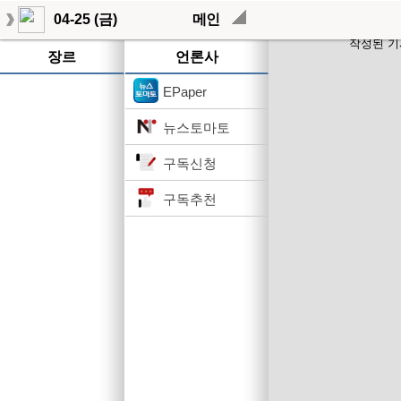
04-25 (금)
메인
작성된 기
장르
언론사
EPaper
뉴스토마토
구독신청
구독추천