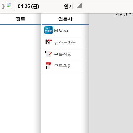
04-25 (금)
인기
작성된 기
장르
언론사
EPaper
뉴스토마토
구독신청
구독추천