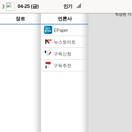
04-25 (금)
인기
작성된 기
장르
언론사
EPaper
뉴스토마토
구독신청
구독추천