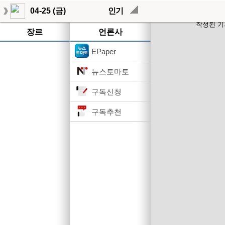
04-25 (금)
인기
작성된 기
장르
언론사
EPaper
뉴스토마토
구독신청
구독추천