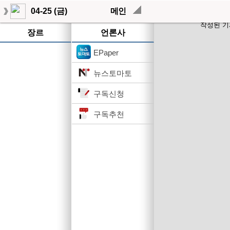
04-25 (금)
메인
작성된 기
장르
언론사
EPaper
뉴스토마토
구독신청
구독추천