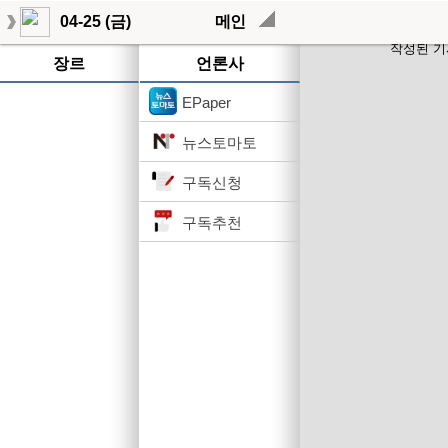
04-25 (금)
메인
작성된 기
장르
언론사
EPaper
뉴스토마토
구독신청
구독추천