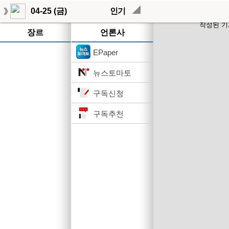
04-25 (금)
인기
작성된 기
장르
언론사
EPaper
뉴스토마토
구독신청
구독추천