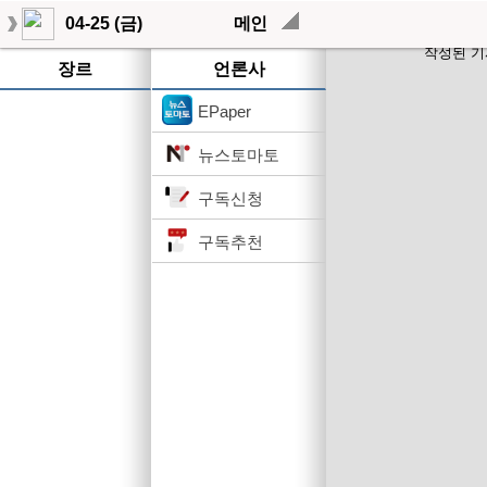
04-25 (금)
메인
작성된 기
장르
언론사
EPaper
뉴스토마토
구독신청
구독추천