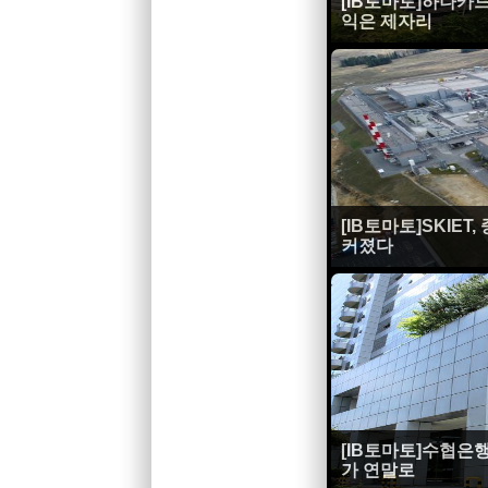
[IB토마토]하나카
익은 제자리
[IB토마토]SKIE
커졌다
[IB토마토]수협은
가 연말로