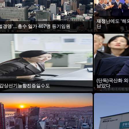
재정난에도 '해
벌경영’…총수 일가 407명 등기임원
단
(단독)국산화 
, 갑상선기능항진증일수도
남았다