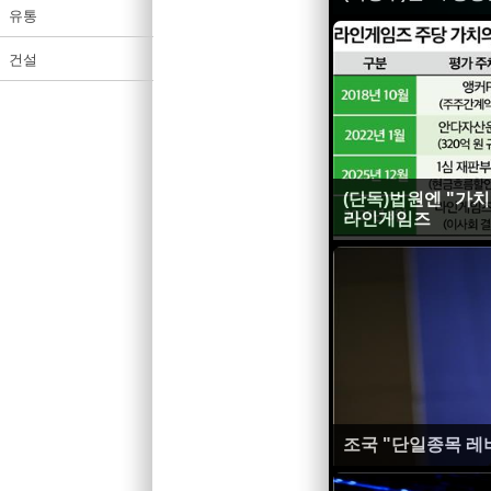
유통
건설
(단독)법원엔 "가치
라인게임즈
조국 "단일종목 레