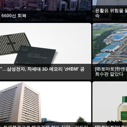
윤활유 위험물 
6600선 회복
속
”…삼성전자, 차세대 3D 메모리 ‘zHBM’ 공
[IB토마토]한
회수판 깔았다