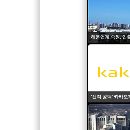
해운업계 숙원, 입출
'신작 공백' 카카