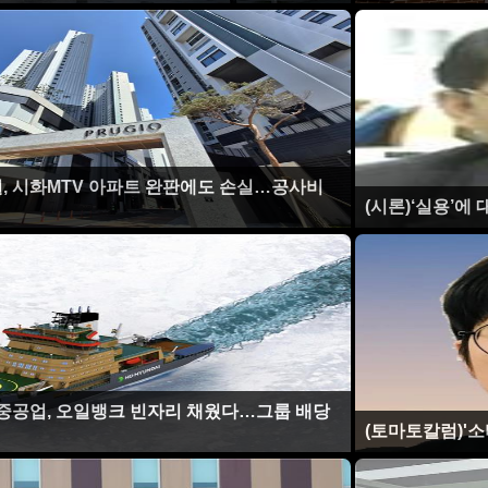
설, 시화MTV 아파트 완판에도 손실…공사비
(시론)‘실용’에
대중공업, 오일뱅크 빈자리 채웠다…그룹 배당
(토마토칼럼)'소