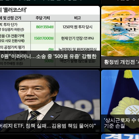
 0원"이라더니…소송 중 '500원 유증' 강행한
황정빈 개인전 '
'상시근로자 수
버리지 ETF, 정책 실패…김용범 책임 물어야"
기준 손질