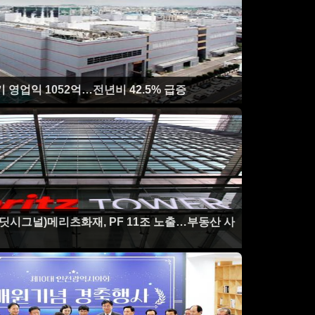
기 영업익 1052억…전년비 42.5% 급증
레딧시그널)메리츠화재, PF 11조 노출…부동산 사