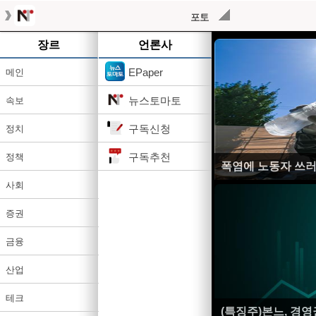
포토
장르
언론사
EPaper
메인
뉴스토마토
속보
구독신청
정치
구독추천
정책
폭염에 노동자 쓰
사회
증권
금융
산업
테크
(특징주)본느, 경