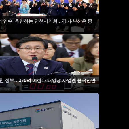
외 연수' 추진하는 인천시의회…경기·부산은 중
외친 정부…375억 베란다 태양광 사업엔 중국산만