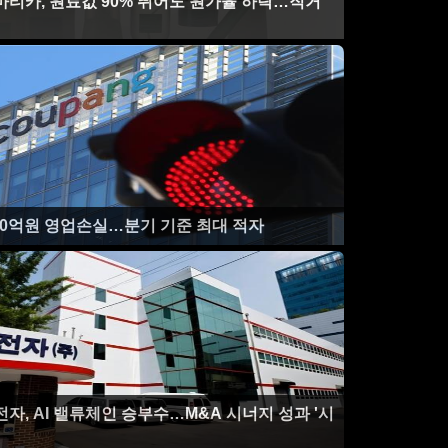
마티카, 원료값 90% 뛰어도 원가율 하락…직거
350억원 영업손실…분기 기준 최대 적자
전자, AI 밸류체인 승부수…M&A 시너지 성과 '시