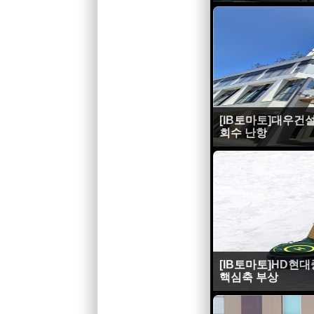
[IB토마토]대우건
회수 난항
[IB토마토]HD현
핵심축 부상