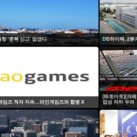
항 '중복 신고' 없앤다
DB하이텍, 2분
[IB토마토](크
오게임즈 적자 지속…라인게임즈와 합병 X
업성 저하 우려