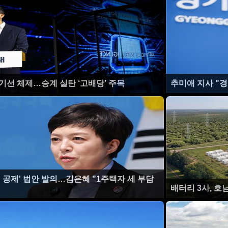
정기선 체제…승계 실탄 ‘고배당’ 주목
추미애 지사 "
 공제' 법안 발의…김은혜 "1주택자 세 부담
배터리 3사, 호남