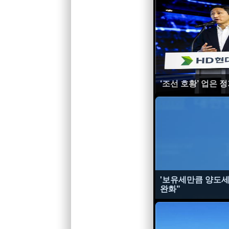
‘조선 호황’ 업은 
'보유세만큼 양도세
완화"