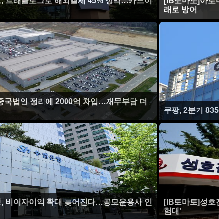
드, 트래블로그로 해외결제 45% 장악…카드이
[IB토마토]아로
래로 방어
T, 중국법인 정리에 2000억 차입…재무부담 더
쿠팡, 2분기 8
행, 비이자이익 확대 늦어진다…공모운용사 인
[IB토마토]성호
험대'