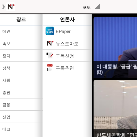
포토
장르
언론사
EPaper
메인
뉴스토마토
속보
구독신청
정치
이 대통령, '공급'
구독추천
정책
합)
사회
증권
금융
산업
테크
반도체공학회 “연구