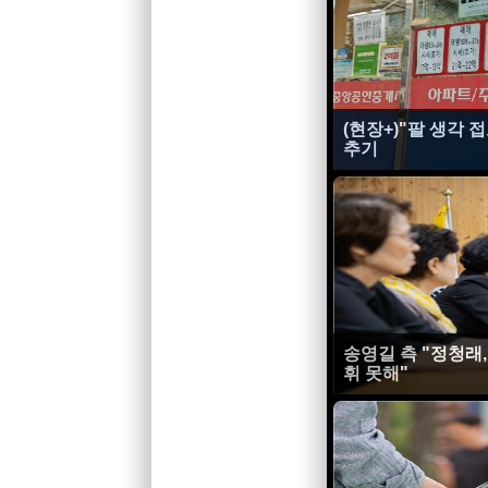
(현장+)"팔 생각 
추기
송영길 측 "정청래
휘 못해"