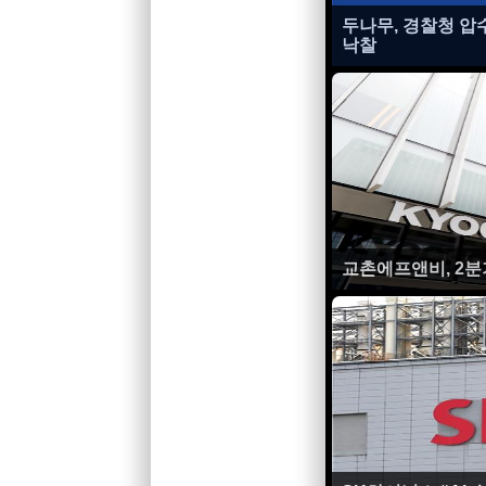
두나무, 경찰청 압
낙찰
교촌에프앤비, 2분기