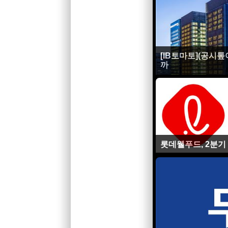
[IB토마토](공시
까
롯데웰푸드, 2분기