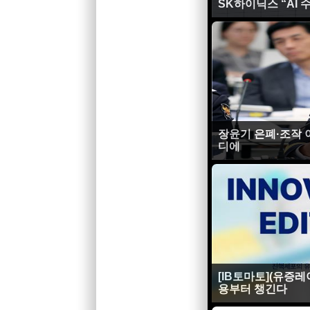
SK하이닉스 “AI 
장윤기 은폐·조작
디에
[IB토마토](유증레
용부터 챙긴다