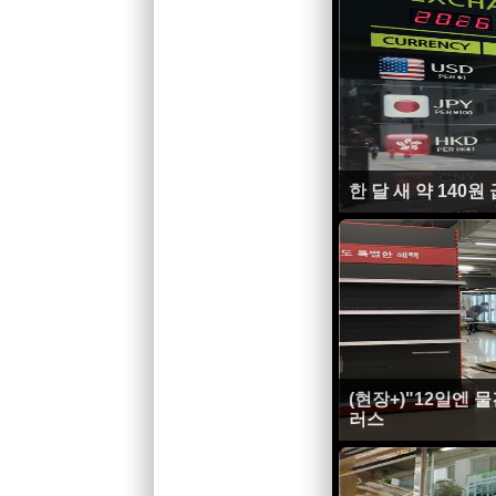
한 달 새 약 140
(현장+)"12일엔 
러스