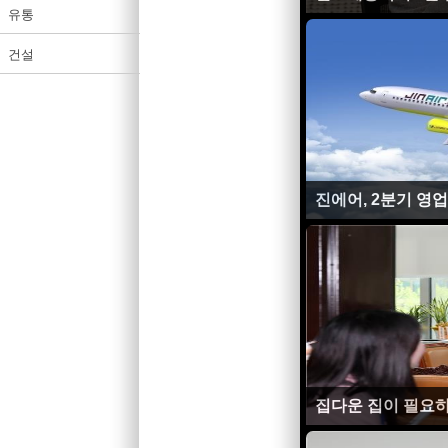
유통
건설
진에어, 2분기 영
집다운 집이 필요