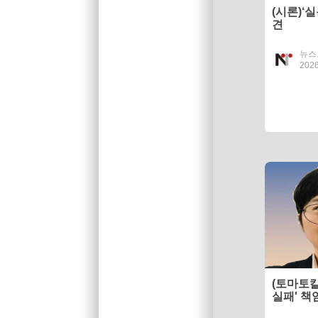
(시론)‘
견
뉴스
2026
(토마토
실패' 책