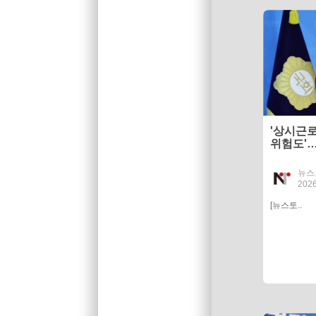
'상시근로
위험도'…
원기준 
뉴스
2026
[뉴스토..