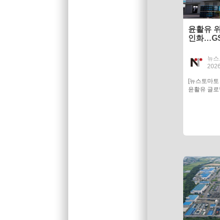
윤활유 위
인화…G
가속
뉴스
2026
[뉴스토마토
윤활유 글로벌