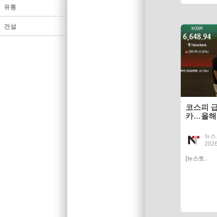
유통
건설
코스피 
카…올해
뉴스
2026
[뉴스토..