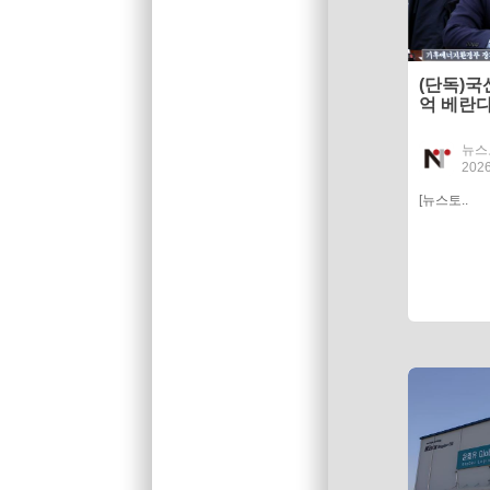
(단독)국
억 베란다
산만 남
뉴스
2026
[뉴스토..