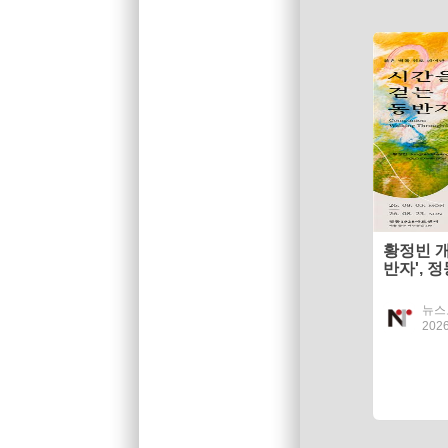
황정빈 개
반자', 
최
뉴스
2026