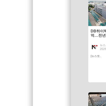
DB하이텍
억…전년비
뉴스
2026
[뉴스토..