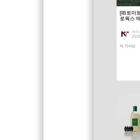
[IB토마
로웍스 
당 회수
뉴스
2026
이 기사는