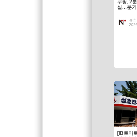
쿠팡, 2
실…분기
뉴스
2026
[IB토마