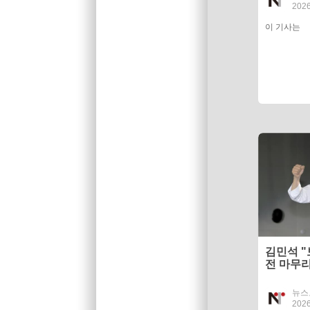
2026
이 기사는
김민석 "
전 마무
늦춰"
뉴스
2026