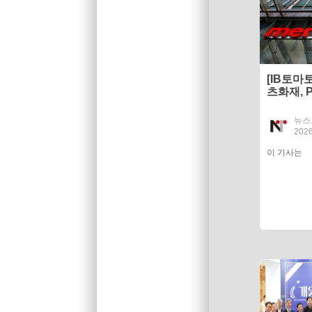
[IB토마
츠화재, 
산 사업성
뉴스
2026
이 기사는