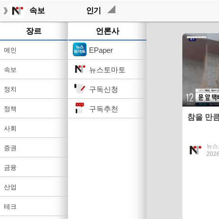
속보
인기
장르
언론사
EPaper
메인
뉴스토마토
속보
구독신청
정치
구독추천
정책
참을 만
사회
뉴스
증권
2026
금융
산업
테크