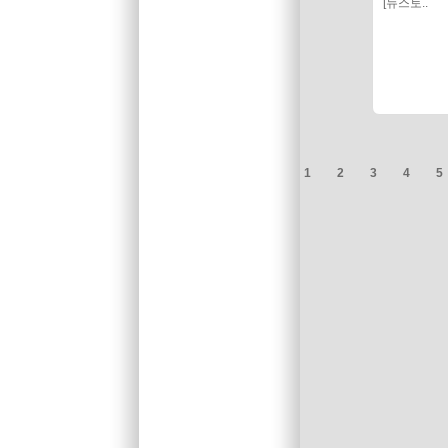
[뉴스토..
1
2
3
4
5
처음