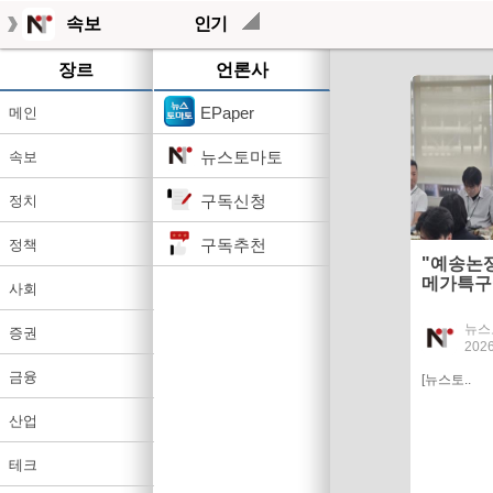
속보
인기
장르
언론사
EPaper
메인
뉴스토마토
속보
구독신청
정치
구독추천
정책
"예송논
메가특구
사회
화'
뉴스
증권
2026
금융
[뉴스토..
산업
테크