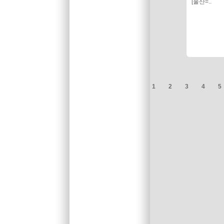
[울산=..
1
2
3
4
5
처음