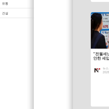
유통
건설
"전월세
안한 세
뉴스
2026