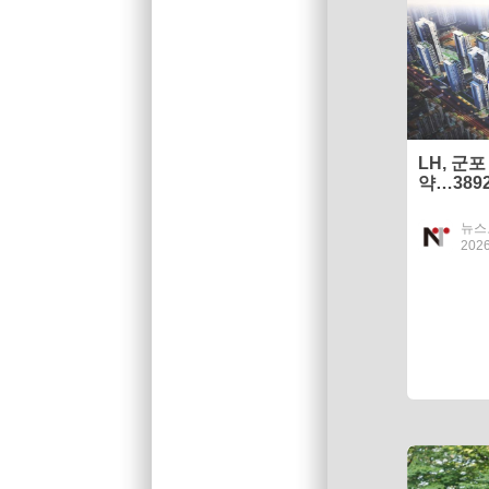
LH, 군
약…389
뉴스
2026