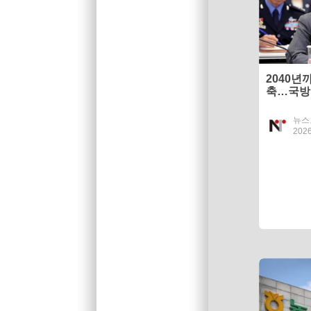
2040년
축…국방총
차 국방
뉴스
2026