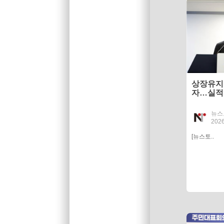
상장유지
자…실적 
목'
뉴스
2026
[뉴스토..