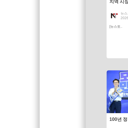
지역 시
인 설립"
뉴스
2026
[뉴스토..
100년 