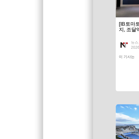
[IB토마
지, 조달
억 못 넘
뉴스
2026
이 기사는