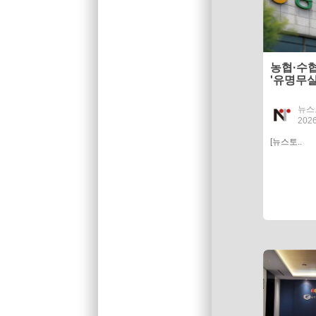
농협·수
'유명무실
뉴스
2026
[뉴스토..