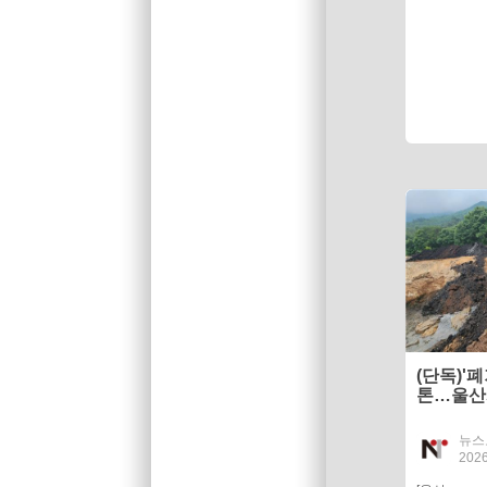
(단독)'폐
톤…울산시
반입 금지
뉴스
2026