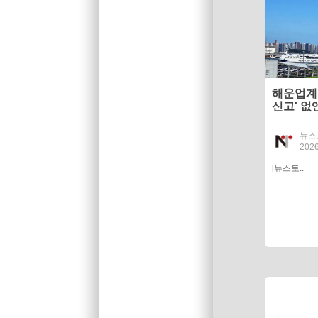
해운업계 
신고' 없
뉴스
2026
[뉴스토..