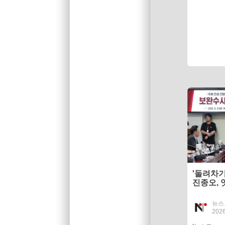
'돌려차기
진종오, 
죄"
뉴스
2026