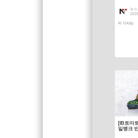
비 회수 
뉴스
2026
이 기사는
[IB토마
일뱅크 
배당 핵