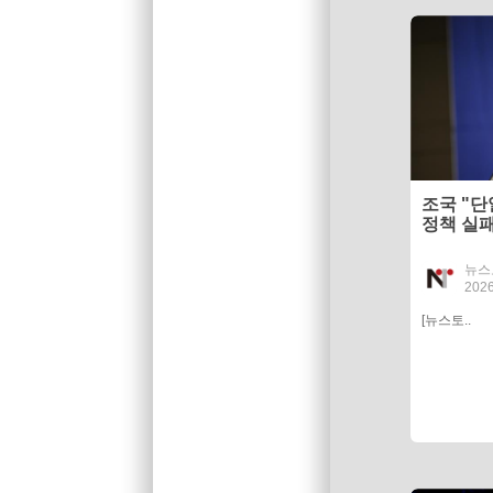
조국 "단
정책 실
야"
뉴스
2026
[뉴스토..