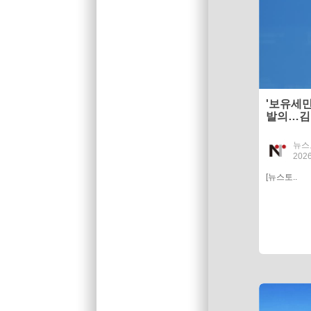
'보유세만
발의…김은
담 완화"
뉴스
2026
[뉴스토..