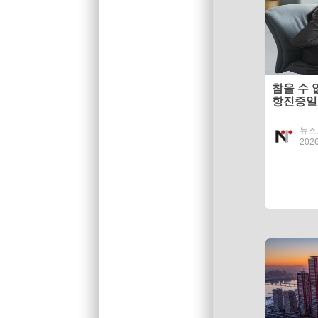
참을 수 
항진증일
뉴스
2026