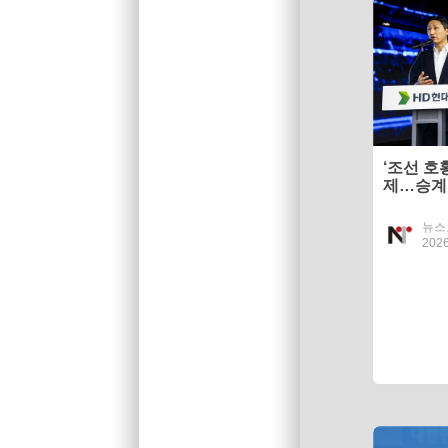
‘조선 호
제…승계 
뉴스
2026