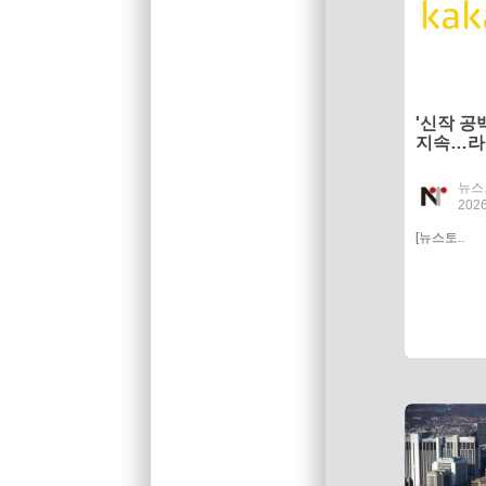
'신작 공
지속…라
뉴스
2026
[뉴스토..