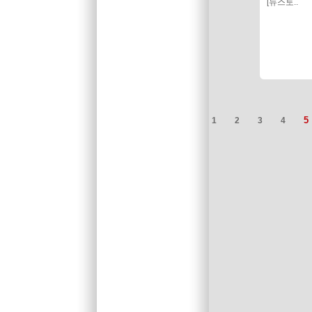
[뉴스토..
5
1
2
3
4
처음