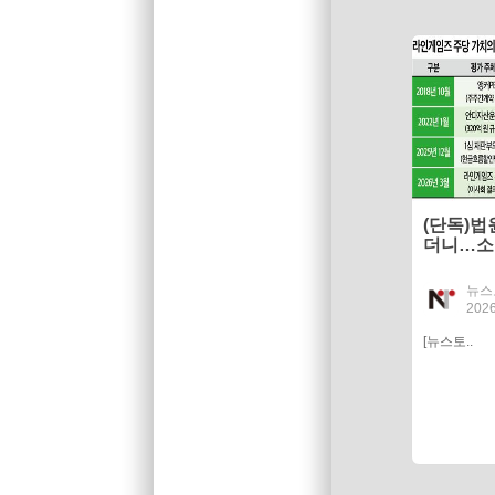
(단독)법
더니…소송
행한 라
뉴스
2026
[뉴스토..