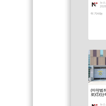
뉴스
2026
이 기사는
(마약범죄
로)①(단
시대, 담
주교도소
뉴스