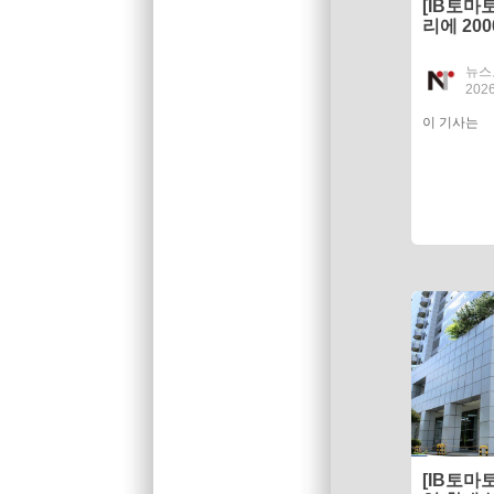
[IB토마토
리에 20
더 커졌
뉴스
2026
이 기사는
[IB토마