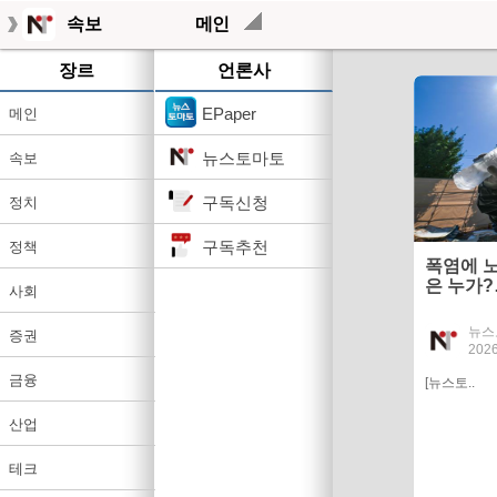
속보
메인
장르
언론사
EPaper
메인
뉴스토마토
속보
구독신청
정치
구독추천
정책
폭염에 
은 누가
사회
뉴스
증권
2026
금융
[뉴스토..
산업
테크