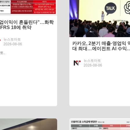
영업이익이 흔들린다"…화학
 IFRS 18에 취약
뉴스토마토
카카오, 2분기 매출·영업익 
2026-08-06
대 최대…에이전트 AI 수익
토..
관건
뉴스토마토
2026-08-06