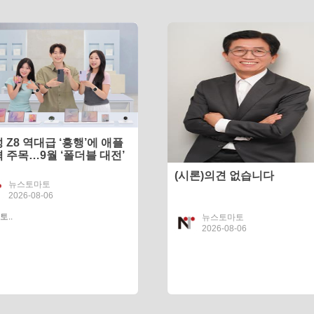
 Z8 역대급 ‘흥행’에 애플
 주목…9월 ‘폴더블 대전’
(시론)의견 없습니다
뉴스토마토
2026-08-06
토..
뉴스토마토
2026-08-06