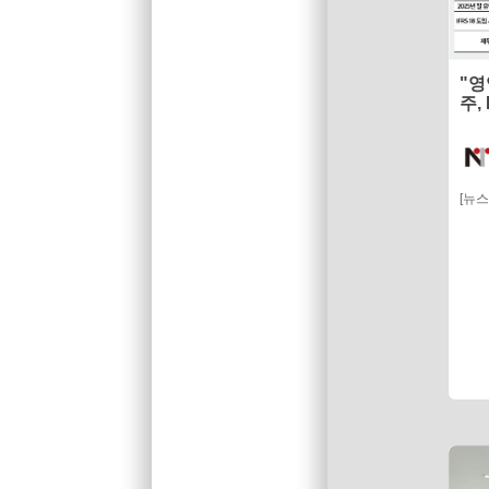
"
주,
[뉴스