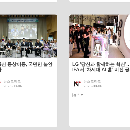
산 동상이몽, 국민만 불안
LG ‘당신과 함께하는 혁신’
다
IFA서 ‘차세대 AI 홈’ 비전 
뉴스토마토
뉴스토마토
2026-08-06
2026-08-06
[뉴스토..