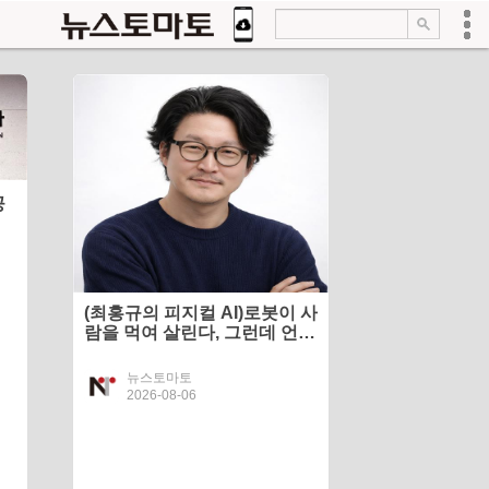
공
(최홍규의 피지컬 AI)로봇이 사
람을 먹여 살린다, 그런데 언제
먹여야 할지는 모른다
뉴스토마토
2026-08-06