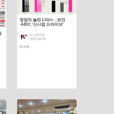
영업익 늘린 LGU+…보안
·AIDC '신사업 드라이브'
대
뉴스토마토
2026-08-06
[뉴스토..