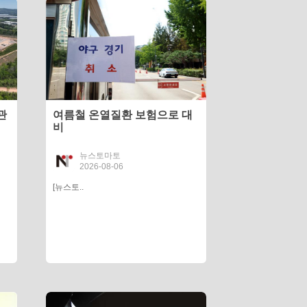
관
여름철 온열질환 보험으로 대
대
비
뉴스토마토
2026-08-06
[뉴스토..