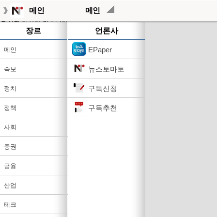
메인
메인
작성된 기사가 없습니다.
장르
언론사
EPaper
메인
뉴스토마토
속보
구독신청
정치
구독추천
정책
사회
증권
금융
산업
테크