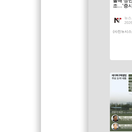
올해 상반
조…'증시
혔다
뉴스
2026
(사진뉴시스