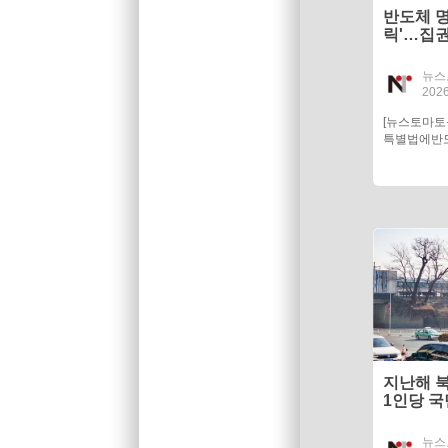
반도체 명
릭'…집권
뉴스
2026
[뉴스토마
특별법에반도
지난해 북
1인당 국
뉴스