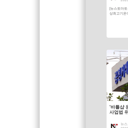
[뉴스토마
상최고기온이
'바틀샵 
사업법 위
원 부과
뉴스