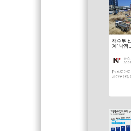
해수부 신
계' 낙점
뉴스
2026
[뉴스토마
사가부산광역