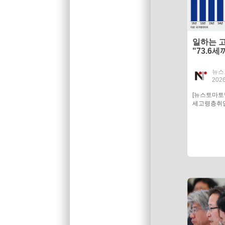
일하는 고
"73.6
퇴 없는 
뉴스
2026
[뉴스토마토
세고령층취업