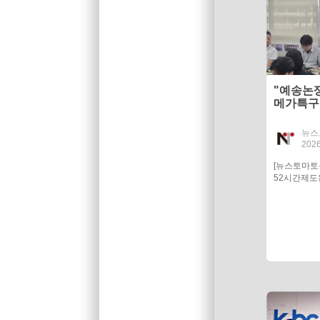
"예송논
메가특구
화'
뉴스
2026
[뉴스토마
52시간제도완