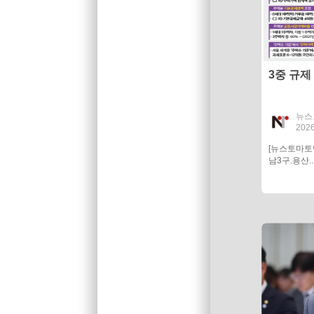
3중 규제
뉴스
2026
[뉴스토마
남3구.용산..