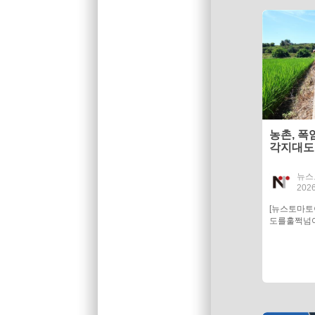
농촌, 폭
각지대도
뉴스
2026
[뉴스토마토
도를훌쩍넘어