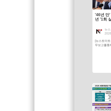
'46년 
년 '1회
뉴스
2026
[뉴스토마
무보고를통해