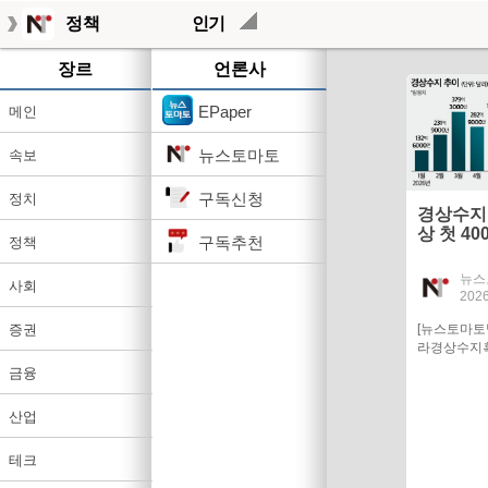
정책
인기
장르
언론사
EPaper
메인
뉴스토마토
속보
구독신청
정치
경상수지
상 첫 40
구독추천
정책
청신호
뉴스
사회
2026
[뉴스토마토
증권
라경상수지흑
금융
산업
테크