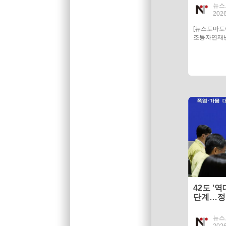
뉴스
2026
[뉴스토마토
조등자연재난
42도 '
단계…정
응 총력
뉴스
2026