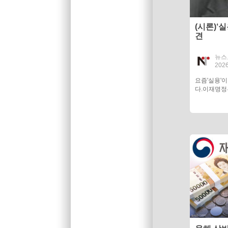
(시론)‘
견
뉴스
2026
요즘'실용
다.이재명정부