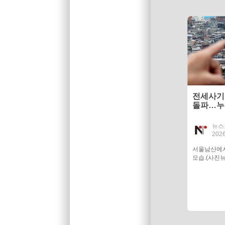
전세사기
돌파…누적
뉴스
2026
서울남산에
모습.(사진뉴.