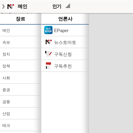
메인
인기
작성된 기사가 없습니다.
장르
언론사
EPaper
메인
뉴스토마토
속보
구독신청
정치
구독추천
정책
사회
증권
금융
산업
테크