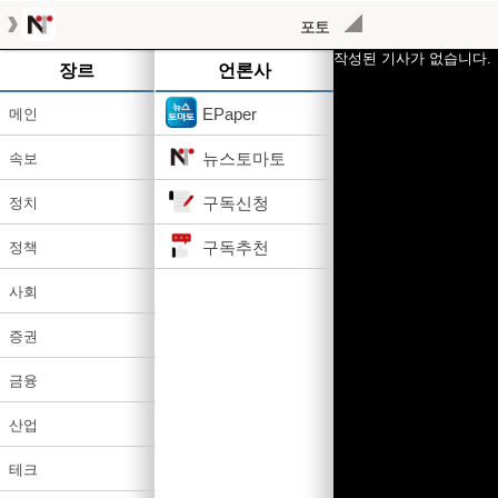
포토
작성된 기사가 없습니다.
장르
언론사
EPaper
메인
뉴스토마토
속보
구독신청
정치
구독추천
정책
사회
증권
금융
산업
테크