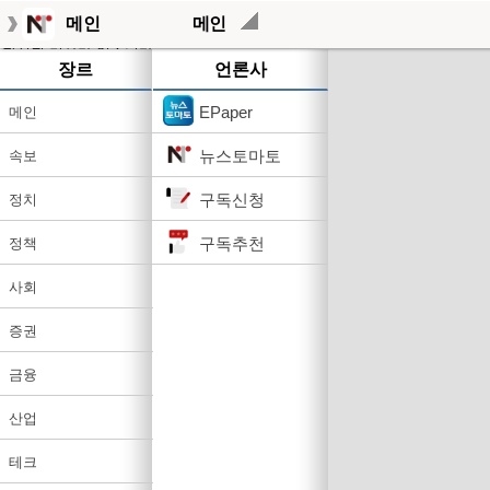
메인
메인
작성된 기사가 없습니다.
장르
언론사
EPaper
메인
뉴스토마토
속보
구독신청
정치
구독추천
정책
사회
증권
금융
산업
테크