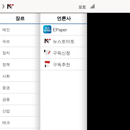
포토
작성된 기사가 없습니다.
장르
언론사
EPaper
메인
뉴스토마토
속보
구독신청
정치
구독추천
정책
사회
증권
금융
산업
테크