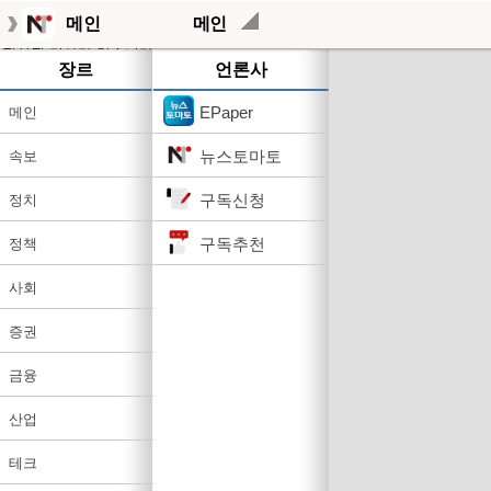
메인
메인
작성된 기사가 없습니다.
장르
언론사
EPaper
메인
뉴스토마토
속보
구독신청
정치
구독추천
정책
사회
증권
금융
산업
테크