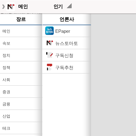
메인
인기
작성된 기사가 없습니다.
장르
언론사
EPaper
메인
뉴스토마토
속보
구독신청
정치
구독추천
정책
사회
증권
금융
산업
테크