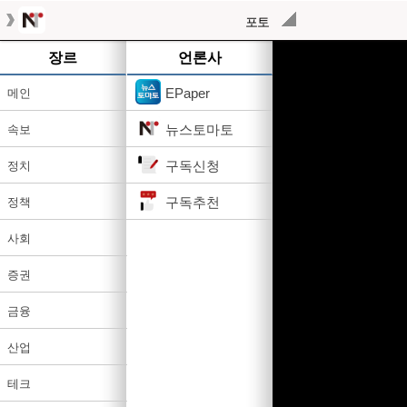
포토
작성된 기사가 없습니다.
장르
언론사
EPaper
메인
뉴스토마토
속보
구독신청
정치
구독추천
정책
사회
증권
금융
산업
테크